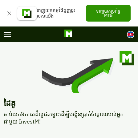
ទាញយកកម្មវិធីជួញដូរ
ទាញយកប្រព័ន្ធ
MT5
របស់យើង
Navgation Menu
La
ដៃគូ
ចាប់យកឱកាសដ៏ល្អឥតខ្ចោះដើម្បីបង្កើនប្រាក់ចំណូលរបស់អ្នក
ជាមួយ InvestM!