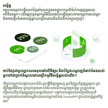
សម្ព័ន្ធ
ទទួលបានប្រាក់បង្វិលមកវិញនាំមុខគេក្នុងឧស្សាហកម្មលើទំហំការជួញដូររបស់
អតិថិជនអ្នក។ យើងផ្តល់ជូននូវកម្មវិធីដែលផលិតឡើងស្របតាមតម្រូវការរបស់អ្នក
និងអាចរៀបចំរចនាសម្ព័ន្ធពហុកម្រិតដោយមិនគិតពីភាពស្មុគស្មាញ។
ចាប់ដៃគូជាមួយអ្នកឈានមុខនៅលើទីផ្សារ និងបំប្លែងបណ្ដាញទំនាក់ទំនងរបស់
អ្នកទៅជាប្រាក់ចំណូលដោយប្រើកម្មវិធីសម្ព័ន្ធរបស់យើង។
តើអ្នកជាអ្នកបោះផ្សាយគេហទំព័រ អ្នកធ្វើទីផ្សារទូរសព្ទ អ្នកទិញប្រព័ន្ធផ្សព្វផ្សាយ អ្នក
ធ្វើទីផ្សារឌីជីថល អ្នកគ្រប់គ្រងគេហទំព័រ សមាជិកបណ្តាញសម្ព័ន្ធ ឬបុគ្គលមាន
ឥទ្ធិពលលើប្រព័ន្ធផ្សព្វផ្សាយសង្គមមែនទេ? បន្ទាប់មកទទួលបានកម្រៃជើងសាដ៏
សប្បុរសដោយការនាំទស្សនិកជនរបស់អ្នកទៅកាន់ InvestM។ ក្លាយជាសម្ព័ន្ធនៅថ្ងៃ
នេះ!