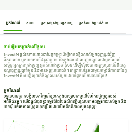
អ្នកណែនាំ
សាខា
អ្នកគ្រប់គ្រងទ្រព្យសកម្ម
អ្នកតំណាងប្រចាំតំបន់
ចាប់ផ្តើមរកប្រាក់នៅថ្ងៃនេះ
InvestM ផ្តល់ឱកាសភាពជាដៃគូចម្រុះដើម្បីមានឥទ្ធិពលលើអ្នកជួញដូរជុំវិញ
ពិភពលោក អ្នកអាចចាប់ដៃគូជាមួយយើងក្នុងនាមជាឈ្មួញកណ្តាលជាអ្នកណែនាំ
សម្ព័ន្ធ អ្នកគ្រប់គ្រងទ្រព្យ អ្នកតំណាងប្រចាំតំបន់ ដើម្បីទទួលបានអត្ថប្រយោជន៍ពីលក្ខ
ខណ្ឌជួញដូរផ្តាច់មុខ និងមានអត្ថប្រយោជន៍។ រកប្រាក់បន្ថែមជាមួយកម្មវិធីភាពជាដៃគូ
InvestM និងបង្កើនប្រាក់ចំណូលរបស់អ្នកដោយផ្អែកលើការងារបន្ថែម!
អ្នកណែនាំ
ទទួលបានប្រាក់បង្វិលមកវិញនាំមុខគេក្នុងឧស្សាហកម្មលើទំហំការជួញដូររបស់
អតិថិជនអ្នក យើងផ្តល់ជូននូវកម្មវិធីដែលផលិតឡើងស្របតាមតម្រូវការរបស់អ្នក និង
អាចរៀបចំរចនាសម្ព័ន្ធពហុកម្រិតដោយមិនគិតពីភាពស្មុគស្មាញ។