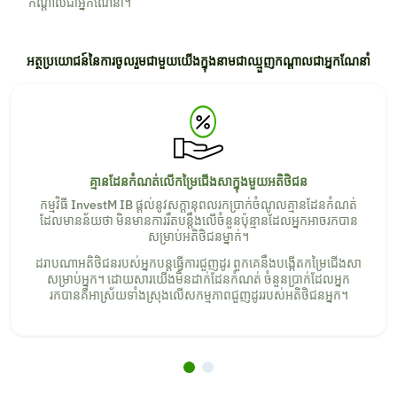
កណ្ដាលជាអ្នកណែនាំ។
អត្ថប្រយោជន៍នៃការចូលរួមជាមួយយើងក្នុងនាមជាឈ្មួញកណ្តាលជាអ្នកណែនាំ
គ្មានដែនកំណត់លើកម្រៃជើងសាក្នុងមួយអតិថិជន
កម្មវិធី InvestM IB ផ្តល់នូវសក្តានុពលរកប្រាក់ចំណូលគ្មានដែនកំណត់
ដែលមានន័យថា មិនមានការរឹតបន្តឹងលើចំនួនប៉ុន្មានដែលអ្នកអាចរកបាន
សម្រាប់អតិថិជនម្នាក់។
ដរាបណាអតិថិជនរបស់អ្នកបន្តធ្វើការជួញដូរ ពួកគេនឹងបង្កើតកម្រៃជើងសា
សម្រាប់អ្នក។ ដោយសារយើងមិនដាក់ដែនកំណត់ ចំនួនប្រាក់ដែលអ្នក
រកបានគឺអាស្រ័យទាំងស្រុងលើសកម្មភាពជួញដូររបស់អតិថិជនអ្នក។