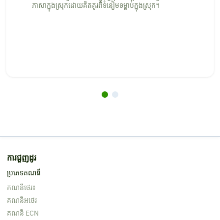
ភាសាក្នុងស្រុកដោយគិតគូរពីទំនៀមទម្លាប់ក្នុងស្រុក។
ការជួញដូរ
ប្រភេទគណនី
គណនីថេរ៖
គណនីអថេរ
គណនី ECN