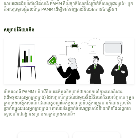
ដោយជោគជ័យនៅលើគណនី PAMM និងរក្សាចំណែកនៃប្រាក់ចំណេញជារង្វាន់។ អ្នក
ក៏អាចប្រមូលផ្តុំផលប័ត្រ PAMM ដើម្បីទាក់ទាញការវិនិយោគកាន់តែច្រើន។
សម្រាប់វិនិយោគិន
បើកគណនី PAMM ហើយវិនិយោគចំនួនទឹកប្រាក់ជាក់លាក់នៅក្នុងគណនីនោះ
(ដើមទុនរបស់អ្នកគ្រប់គ្រង) ដែលពួកគេប្រថុយជាមួយនឹងវិនិយោគិនរបស់ពួកគេ។ អ្នក
គ្រប់គ្រងបង្កើតសំណើ ដែលលក្ខខណ្ឌនៃកិច្ចសហប្រតិបត្តិការត្រូវបានកំណត់ រួមទាំង
ប្រាក់ឈ្នួលរបស់អ្នកគ្រប់គ្រង។ ភាគរយនៃប្រាក់ចំណេញរបស់វិនិយោគិនដែលពួកគេ
ទទួលបានជារង្វាន់សម្រាប់ការគ្រប់គ្រងគណនី។