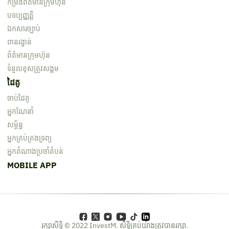
កម្រងព័ត៌មាន​ក្រុមហ៊ុន
បទប្បញ្ញត្តិ
ឯកសារច្បាប់
ពានរង្វាន់
ព័ត៌មានក្រុមហ៊ុន
ទំនួលខុសត្រូវសង្គម
ដៃគូ
ចាប់ដៃគូ
អ្នកណែនាំ
សម្ព័ន្ធ
អ្នកគ្រប់គ្រងទ្រព្យ
អ្នកតំណាងប្រចាំតំបន់
MOBILE APP
រក្សាសិទ្ធិ © 2022 InvestM. សិទ្ធិគ្រប់យ៉ាងត្រូវបានរក្សា.