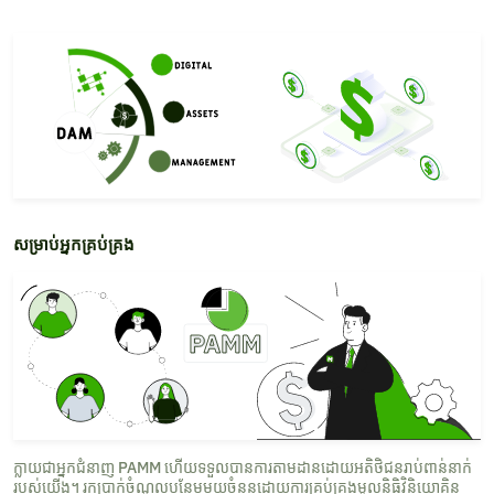
សម្រាប់អ្នកគ្រប់គ្រង
ក្លាយជាអ្នកជំនាញ PAMM ហើយទទួលបានការតាមដានដោយអតិថិជនរាប់ពាន់នាក់
របស់យើង។ រកប្រាក់ចំណូលបន្ថែមមួយចំនួនដោយការគ្រប់គ្រងមូលនិធិវិនិយោគិន