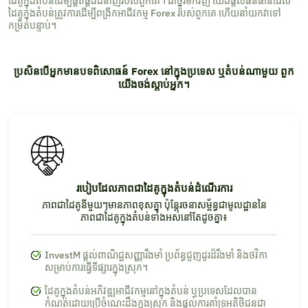
ដៃគូក្នុងតំបន់ដើម្បីផ្គត់ផ្គង់ជំនាញរបស់ពួកគេ។ ជាថ្នូរមកវិញ យើងផ្តល់ធនធានដែល
ដៃគូក្នុងតំបន់ត្រូវការដើម្បីពង្រីកអាជីវកម្ម Forex របស់ពួកគេ ហើយនាំយកវាទៅ
កម្រិតបន្ទាប់។
ប្រសិនបើអ្នកមានបទពិសោធន៍ Forex នៅក្នុងប្រទេស ឬតំបន់ណាមួយ ពួក
យើងចង់ស្ដាប់អ្នក។
របៀបដែលភាពជាដៃគូក្នុងតំបន់ដំណើរការ
ភាពជាដៃគូនីមួយៗមានភាពខុសគ្នា ប៉ុន្តែរចនាសម្ព័ន្ធជាមូលដ្ឋាននៃ
ភាពជាដៃគូក្នុងតំបន់ទាំងអស់នៅតែដូចគ្នា៖
InvestM ផ្តល់ពាណិជ្ជសញ្ញារឹងមាំ ប្រព័ន្ធជួញដូរដ៏រឹងមាំ និងថវិកា
សម្រាប់ការធ្វើទីផ្សារក្នុងស្រុក។
ដៃគូក្នុងតំបន់អភិវឌ្ឍអាជីវកម្មនៅក្នុងតំបន់ ឬប្រទេសដែលបាន
កំណត់ដោយប្រើចំណេះដឹងក្នុងស្រុក និងផ្តល់ការគាំទ្រអតិថិជនជា