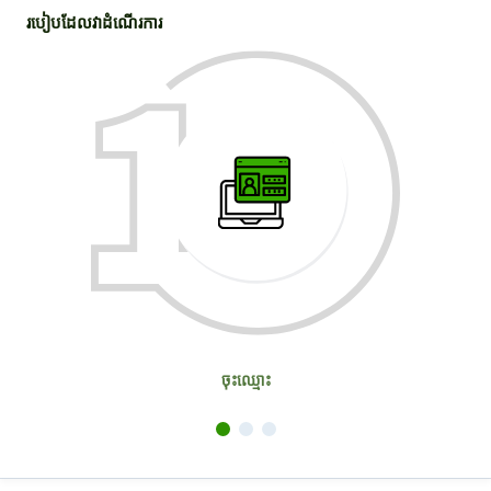
របៀបដែលវាដំណើរការ
ចុះឈ្មោះ