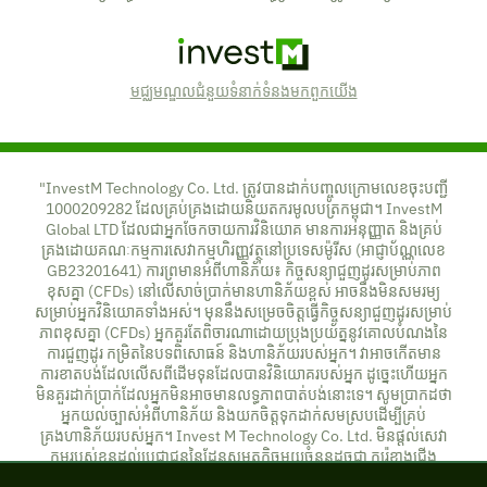
Logo
មជ្ឈមណ្ឌល​ជំនួយ
ទំនាក់ទំនងមកពួកយើង
"InvestM Technology Co. Ltd. ត្រូវបានដាក់បញ្ចូលក្រោមលេខចុះបញ្ជី
1000209282 ដែលគ្រប់គ្រងដោយនិយតករមូលបត្រកម្ពុជា។ InvestM
Global LTD ដែលជាអ្នកចែកចាយការវិនិយោគ មានការអនុញ្ញាត និងគ្រប់
គ្រងដោយគណៈកម្មការសេវាកម្មហិរញ្ញវត្ថុនៅប្រទេសម៉ូរីស (អាជ្ញាប័ណ្ណលេខ
GB23201641) ការព្រមានអំពីហានិភ័យ៖ កិច្ចសន្យាជួញដូរសម្រាប់ភាព
ខុសគ្នា (CFDs) នៅលើសាច់ប្រាក់មានហានិភ័យខ្ពស់ អាចនឹងមិនសមរម្យ
សម្រាប់អ្នកវិនិយោគទាំងអស់។ មុននឹងសម្រេចចិត្តធ្វើកិច្ចសន្យាជួញដូរសម្រាប់
ភាពខុសគ្នា (CFDs) អ្នកគួរតែពិចារណាដោយប្រុងប្រយ័ត្ននូវគោលបំណងនៃ
ការជួញដូរ កម្រិតនៃបទពិសោធន៍ និងហានិភ័យរបស់អ្នក។ វាអាចកើតមាន
ការខាតបង់ដែលលើសពីដើមទុនដែលបានវិនិយោគរបស់អ្នក ដូច្នេះហើយអ្នក
មិនគួរដាក់ប្រាក់ដែលអ្នកមិនអាចមានលទ្ធភាពបាត់បង់នោះទេ។ សូមប្រាកដថា
អ្នកយល់ច្បាស់អំពីហានិភ័យ និងយកចិត្តទុកដាក់សមស្របដើម្បីគ្រប់
គ្រងហានិភ័យរបស់អ្នក។ Invest M Technology Co. Ltd. មិនផ្តល់សេវា
កម្មរបស់ខ្លួនដល់ប្រជាជននៃដែនសមត្ថកិច្ចមួយចំនួនដូចជា កូរ៉េខាងជើង
សហរដ្ឋអាមេរិក ព័រតូរីកូ កាណាដា ជប៉ុន អ៊ីរ៉ង់ អ៊ីរ៉ាក់ លីបង់ និងតួកគី ដូចជា