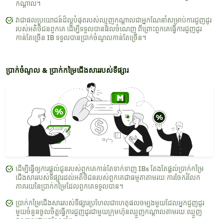
កណ្តាល។
វាជាផលប្រយោជន៍ដ៏ល្អបំផុតរបស់ឈ្មួញកណ្តាលជាអ្នកណែនាំសម្រាប់ការជួញដូរ
របស់អតិថិជនពួកគេ ដើម្បីទទួលបានផលចំណេញ ពីព្រោះពួកគេធ្វើការជួញដូរ
កាន់តែច្រើន IB ទទួលបានប្រាក់ចំណូលកាន់តែច្រើន។
ប្រាក់ចំណូល & ប្រាក់កម្រៃជើងសាររបស់ទីផ្សារ
ដើម្បីធ្វើឲ្យការផ្តល់ជូនរបស់ពួកគេកាន់តែទាក់ទាញ IBs តែងតែផ្តល់ប្រាក់កម្រៃ
ជើងសាររបស់ទីផ្សារដល់អតិថិជនរបស់ពួកគេជាធម្មតាតាមរយៈការចែករំលែក
ភាគរយនៃប្រាក់កម្រៃដែលពួកគេទទួលបាន។
ប្រាក់កម្រៃជើងសាររបស់ទីផ្សារប្រហែលជាហេតុផលចម្បងមួយដែលអ្នកជួញដូរ
មួយចំនួនចូលចិត្តធ្វើការជួញដូរជាមួយក្រុមហ៊ុនឈ្មួញកណ្តាលតាមរយៈឈ្មួញ