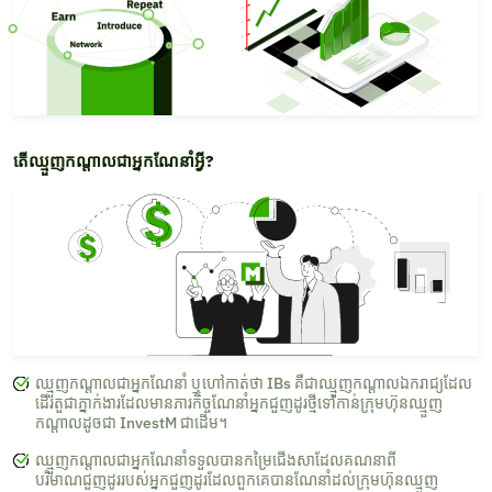
តើឈ្មួញកណ្តាលជាអ្នកណែនាំអ្វី?
ឈ្មួញកណ្តាលជាអ្នកណែនាំ ឬហៅកាត់ថា IBs គឺជាឈ្មួញកណ្តាលឯករាជ្យដែល
ដើរតួជាភ្នាក់ងារដែលមានភារកិច្ចណែនាំអ្នកជួញដូរថ្មីទៅកាន់ក្រុមហ៊ុនឈ្មួញ
កណ្តាលដូចជា InvestM ជាដើម។
ឈ្មួញកណ្តាលជាអ្នកណែនាំទទួលបានកម្រៃជើងសាដែលគណនាពី
បរិមាណជួញដូររបស់អ្នកជួញដូរដែលពួកគេបានណែនាំដល់ក្រុមហ៊ុនឈ្មួញ