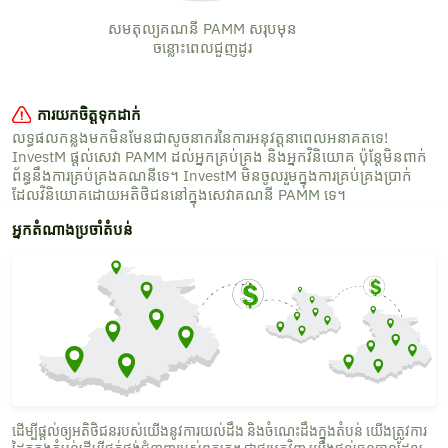
សមតុល្យគណនី PAMM សរុបមុន
ចន្លោះពេលជួញដូរ
ការយកចិត្តទុកដាក់
លទ្ធផលកន្លងមកមិនមែនជាសូចនាករនៃការអនុវត្តនាពេលអនាគតទេ!
InvestM ផ្តល់សេវា PAMM ដល់អ្នកគ្រប់គ្រង និងអ្នកវិនិយោគ ប៉ុន្តែមិនពាក់
ព័ន្ធនឹងការគ្រប់គ្រងគណនីទេ។ InvestM មិនចូលរួមក្នុងការគ្រប់គ្រងប្រាក់
ដែលវិនិយោគដោយអតិថិជននៅក្នុងសេវាគណនី PAMM ទេ។
អ្នកតំណាងប្រចាំតំបន់
ដើម្បីផ្តល់ឲ្យអតិថិជនរបស់យើងនូវការយល់ដឹង និងចំណេះដឹងក្នុងតំបន់ យើងត្រូវការ