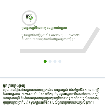
ចូលរួមកម្មវិធីដោយចុះឈ្មោះខាងក្រោម
ចុះឈ្មោះជាសម្ព័ន្ធរបស់ Forex ជាមួយ InvestM
និងទទួលបានការចូលទៅកាន់ច្រកចូលសម្ព័ន្ធ។
អ្នកគ្រប់គ្រងទ្រព្យ
ទទួលបានថ្លៃសេវាសម្រាប់ការបំពេញការងារ ការគ្រប់គ្រង និងកម្រៃជើងសាដោយប្រើ
ដំណោះស្រាយ PAMM របស់យើង។ យើងផ្តល់ជូននូវលក្ខណៈពិសេសដែលជាកញ្ចប់
ងាយស្រួលប្រើ និងដំណោះស្រាយគ្រប់គ្រងទ្រព្យដ៏មានអានុភាព ដែលផ្ដល់ឱកាសឲ្យ
អ្នកគ្រប់គ្រងប្រាក់បង្កើនមូលដ្ឋានអតិថិជនរបស់ពួកគេប្រកបដោយប្រសិទ្ធភាព។