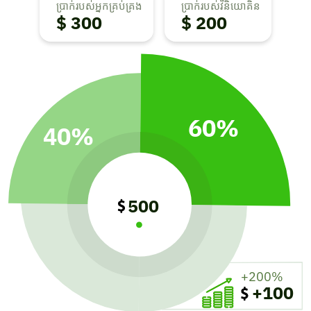
ប្រាក់របស់អ្នកគ្រប់គ្រង
ប្រាក់របស់វិនិយោគិន
$ 300
$ 200
60%
40%
500
+200%
+100