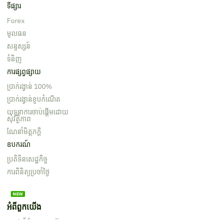
ទីផ្សារ
Forex
មូលធន
សន្ទស្សន៍
ទំនិញ
ការផ្សព្វផ្សាយ
ប្រាក់រង្វាន់ 100%
ប្រាក់រង្វាន់ខួបកំណើត
យុទ្ធនាការចាប់ផ្តើមដោយ
សុវត្ថិភាព
ណែនាំមិត្តភក្តិ
ឧបករណ៍
ប្រតិទិនសេដ្ឋកិច្ច
ការពិនិត្យប្រចាំថ្ងៃ
អំពីពួកយើង